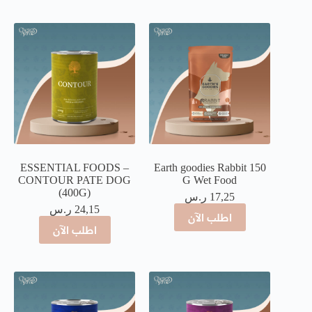
ESSENTIAL FOODS –
Earth goodies Rabbit 150
CONTOUR PATE DOG
G Wet Food
(400G)
17,25
ر.س
24,15
ر.س
اطلب الآن
اطلب الآن