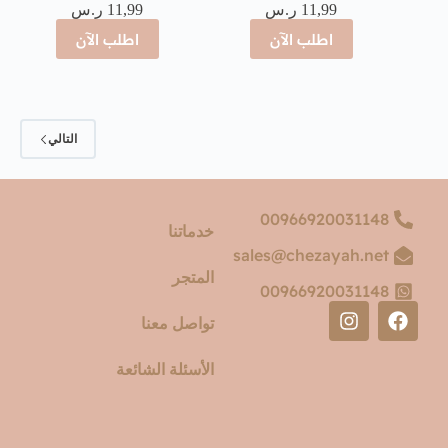
11,99
ر.س
11,99
ر.س
اطلب الآن
اطلب الآن
التالي
00966920031148
خدماتنا
sales@chezayah.net
المتجر
00966920031148
تواصل معنا
الأسئلة الشائعة