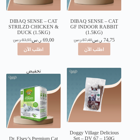
DIBAQ SENSE – CAT
DIBAQ SENSE – CAT
STRILZD CHICKEN &
GF INDOOR RABBIT
DUCK (1.5KG)
(1.5KG)
74,75
ر.س
69,00
ر.س
87,40
ر.س
83,95
ر.س
اطلب الآن
اطلب الآن
تخفيض
Doggy Village Delicious
Set – DV 67 – 150G
Dr. Elsey’s Premium Cat